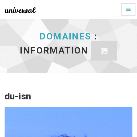
Bascu
la
Information
Naviga
-
aller
DOMAINES
:
à
l'accueil
INFORMATION
du-isn